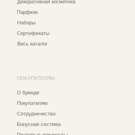
*Признан экстремистской организацией
и запрещен на территории РФ
ИП ФАХУРТДИНОВА НАРГИЗА НУРСИЛЕВНА
ИНН 163502348380
ОГРН 320774600473332
Ⓒ 2020 - 2026 Narfa Store.
Все права защищены.
Разработка сайта