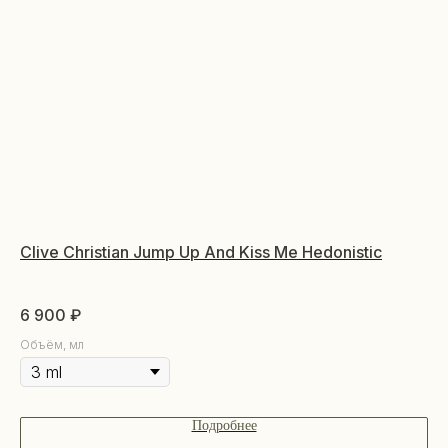
КАТАЛОГ
Уходовая косметика
Clive Christian Jump Up And Kiss Me Hedonistic
Bo
Декоративная косметика
Ки
Парфюм
6 900
₽
4 
Наборы
Сертификаты
Объём, мл
Весь каталог
Подробнее