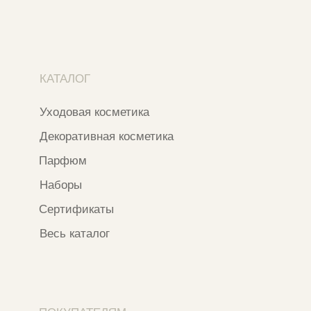
Narfa.store@bk.ru
Телеграм-канал
WhatsApp
*
Instagram
*Признан экстремистской организацией
и запрещен на территории РФ
ИП ФАХУРТДИНОВА НАРГИЗА НУРСИЛЕВНА
ИНН 163502348380
ОГРН 320774600473332
Ⓒ 2020 - 2026 Narfa Store.
Все права защищены.
Разработка сайта