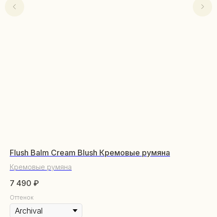
КАТАЛОГ
Уходовая косметика
Flush Balm Cream Blush Кремовые румяна
Am
Декоративная косметика
Парфюм
Кремовые румяна
Бр
Наборы
7 490
₽
14
Сертификаты
Оттенок
От
Весь каталог