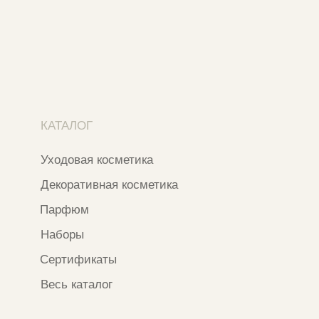
+7 937 000 54 41
Narfa.store@bk.ru
Телеграм-канал
WhatsApp
*
Instagram
*Признан экстремистской организацией
и запрещен на территории РФ
ИП ФАХУРТДИНОВА НАРГИЗА НУРСИЛЕВНА
ИНН 163502348380
ОГРН 320774600473332
Ⓒ 2020 - 2026 Narfa Store.
Все права защищены.
Разработка сайта