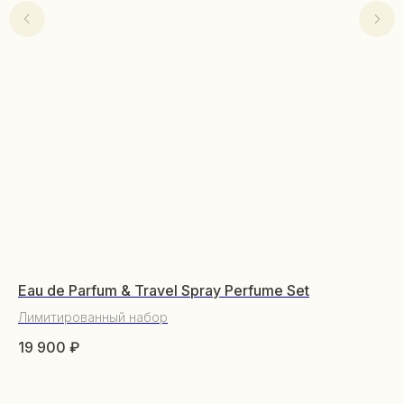
Eau de Parfum & Travel Spray Perfume Set
Su
Лимитированный набор
Жи
19 900
₽
15
КАТАЛОГ
Не
От
Уходовая косметика