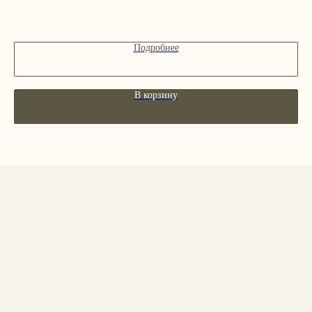
Декоративная косметика
Парфюм
Наборы
Подробнее
Сертификаты
Весь каталог
В корзину
ПОКУПАТЕЛЯМ
О бренде
Покупателям
Сотрудничество
Бонусная система
Правовые документы
Адреса магазинов
Ежедневно с 11:00 до 21:00