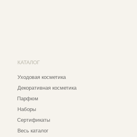
Москва, ​Кутузовский проспект 18
Москва, ​ТЦ Никольский Пассаж​
Ветошный переулок, 9, ​5 этаж
Контакты и соцсети
+7 937 000 54 41
Narfa.store@bk.ru
Телеграм-канал
WhatsApp
*
Instagram
*Признан экстремистской организацией
и запрещен на территории РФ
ИП ФАХУРТДИНОВА НАРГИЗА НУРСИЛЕВНА
ИНН 163502348380
ОГРН 320774600473332