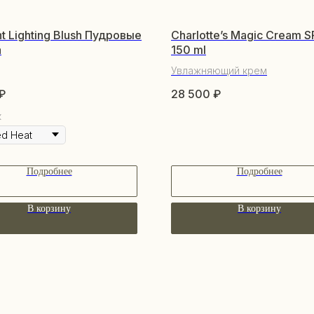
t Lighting Blush Пудровые
Charlotte’s Magic Cream S
а
150 ml
Увлажняющий крем
₽
28 500
₽
к
Подробнее
Подробнее
В корзину
В корзину
ПО
КАТАЛОГ
О 
Уходовая косметика
По
Декоративная косметика