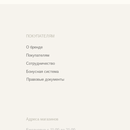
трудничество
нусная система
авовые документы
реса магазинов
едневно с 11:00 до 21:00
сква, ​Кутузовский проспект 18
сква, ​ТЦ Никольский Пассаж​
тошный переулок, 9, ​5 этаж
020 - 2026 Narfa Store. Все права защищены.