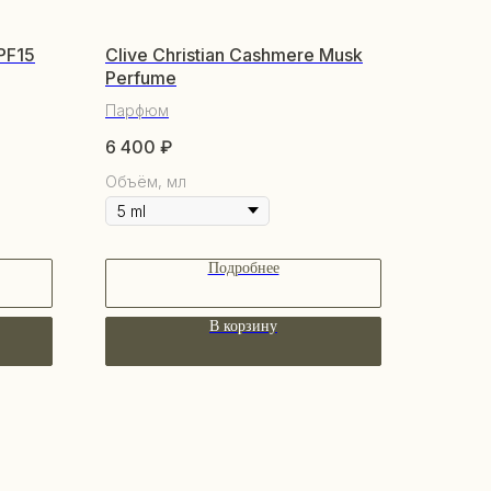
PF15
Clive Christian Cashmere Musk
Perfume
Парфюм
6 400
₽
Объём, мл
Подробнее
В корзину
КУПАТЕЛЯМ
бренде
купателям