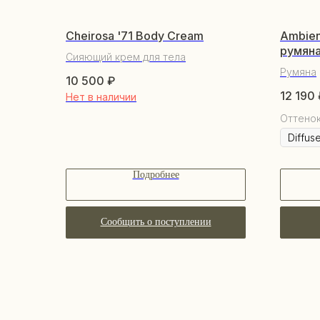
Cheirosa '71 Body Cream
Ambien
румян
Сияющий крем для тела
Румяна
10 500
₽
12 190
Нет в наличии
Оттено
Подробнее
Сообщить о поступлении