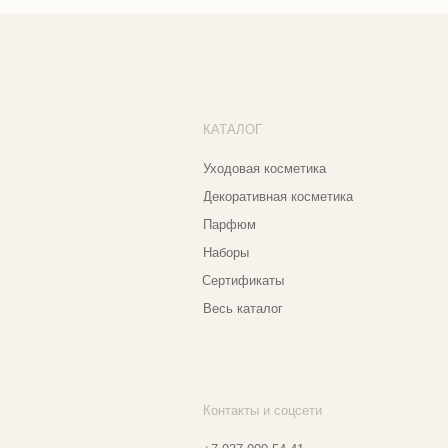
Со
Парфюм
Бо
Наборы
Пр
Сертификаты
Весь каталог
Контакты и соцсети
Ад
Еж
+7 937 000 54 41
Narfa.store@bk.ru
Телеграм-канал
Мо
WhatsApp
Мо
*
Instagram
Ве
Ⓒ 2
*Признан экстремистской организацией
и запрещен на территории РФ
Разработка сайта