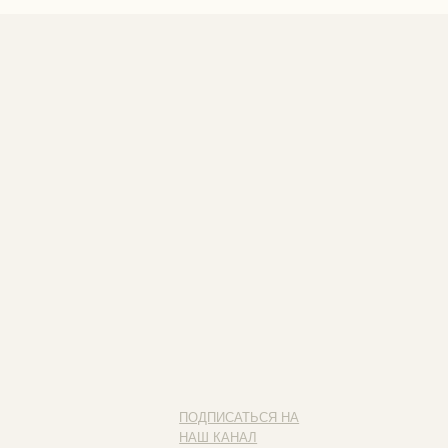
ПОДПИСАТЬСЯ НА
НАШ КАНАЛ
Наведите камеру на QR-код
и подписывайся на наш канал
ИП ФАХУРТДИНОВА НАРГИЗА НУРСИЛЕВНА
ИНН 163502348380
ОГРН 320774600473332