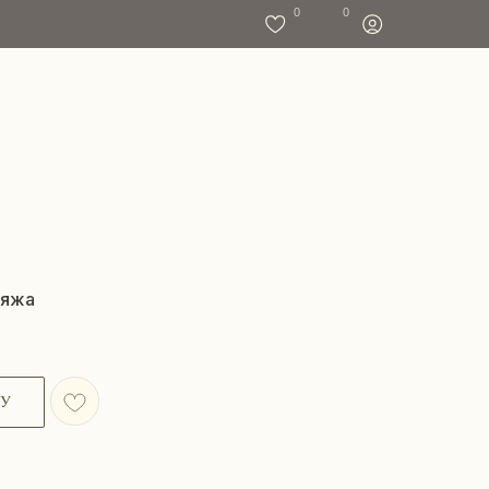
0
0
ияжа
НУ