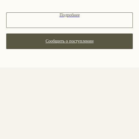
Подробнее
ПОКУПАТЕЛЯМ
О бренде
Покупателям
Сообщить о поступлении
Сотрудничество
Бонусная система
Правовые документы
Адреса магазинов
Ежедневно с 11:00 до 21:00
Москва, ​Кутузовский проспект 18
Москва, ​ТЦ Никольский Пассаж​
Ветошный переулок, 9, ​5 этаж
Контакты и соцсети