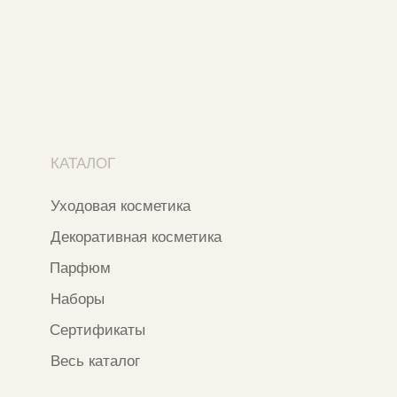
+7 937 000 54 41
Narfa.store@bk.ru
Телеграм-канал
WhatsApp
*
Instagram
*Признан экстремистской организацией
и запрещен на территории РФ
ИП ФАХУРТДИНОВА НАРГИЗА НУРСИЛЕВНА
ИНН 163502348380
ОГРН 320774600473332
Ⓒ 2020 - 2026 Narfa Store.
Все права защищены.
Разработка сайта