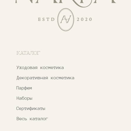
О бренде
Покупателям
Сотрудничество
Бонусная система
Правовые документы
Адреса магазинов
Ежедневно с 11:00 до 21:00
Москва, ​Кутузовский проспект 18
Москва, ​ТЦ Никольский Пассаж​
Ветошный переулок, 9, ​5 этаж
Контакты и соцсети
+7 937 000 54 41
Narfa.store@bk.ru