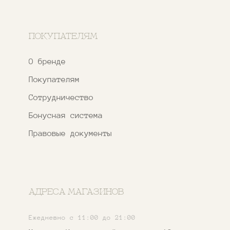
Телеграм-канал
WhatsApp
*
Instagram
*Признан экстремистской организацией
и запрещен на территории РФ
ИП ФАХУРТДИНОВА НАРГИЗА НУРСИЛЕВНА
ИНН 163502348380
ОГРН 320774600473332
Ⓒ 2020 - 2026 Narfa Store.
Все права защищены.
Разработка
сайта