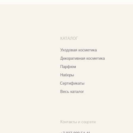
Со
Парфюм
Бо
Наборы
Пр
Сертификаты
Весь каталог
Контакты и соцсети
Ад
Еж
+7 937 000 54 41
Narfa.store@bk.ru
Телеграм-канал
Мо
WhatsApp
Мо
*
Instagram
Ве
Ⓒ 2
*Признан экстремистской организацией
и запрещен на территории РФ
Разработка сайта