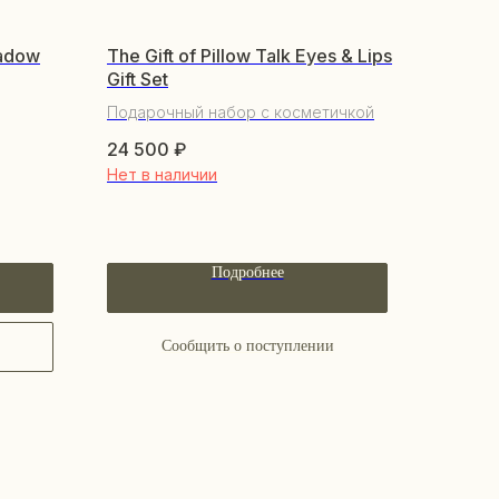
adow
The Gift of Pillow Talk Eyes & Lips
Gift Set
Подарочный набор с косметичкой
24 500
₽
Нет в наличии
Подробнее
Сообщить о поступлении
КУПАТЕЛЯМ
бренде
купателям