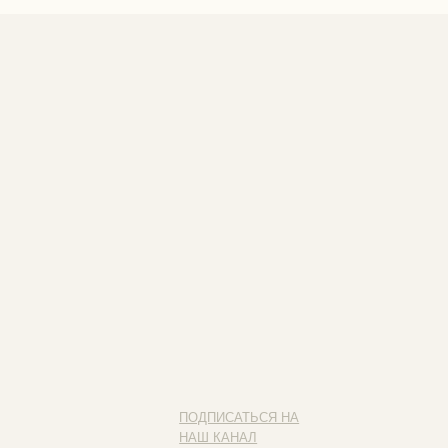
ПОДПИСАТЬСЯ НА
НАШ КАНАЛ
Наведите камеру на QR-код
и подписывайся на наш канал
ИП ФАХУРТДИНОВА НАРГИЗА НУРСИЛЕВНА
ИНН 163502348380
ОГРН 320774600473332