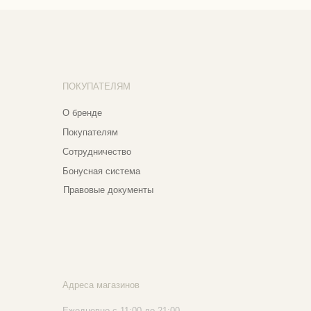
трудничество
нусная система
авовые документы
реса магазинов
едневно с 11:00 до 21:00
сква, ​Кутузовский проспект 18
сква, ​ТЦ Никольский Пассаж​
тошный переулок, 9, ​5 этаж
020 - 2026 Narfa Store. Все права защищены.