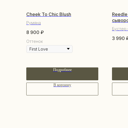
Cheek To Chic Blush
Reedle
сыворо
Румяна
Бустер-
8 900
₽
3 990
Оттенок
Подробнее
В корзину