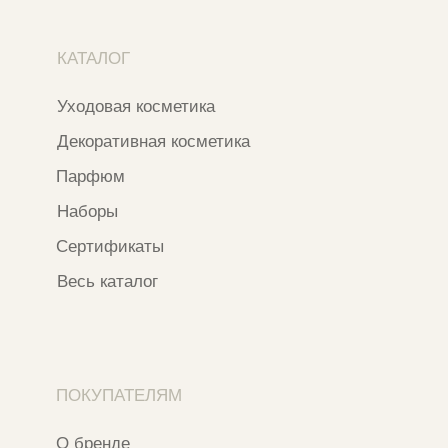
WhatsApp
*
Instagram
*Признан экстремистской организацией
и запрещен на территории РФ
ИП ФАХУРТДИНОВА НАРГИЗА НУРСИЛЕВНА
ИНН 163502348380
ОГРН 320774600473332
Ⓒ 2020 - 2026 Narfa Store.
Все права защищены.
Разработка сайта