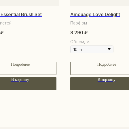
 Essential Brush Set
Amouage Love Delight
истей
Парфюм
₽
8 290
₽
Объём, мл
Подробнее
Подробнее
В корзину
В корзину
ПО
КАТАЛОГ
О 
Уходовая косметика
По
Декоративная косметика
Со
Парфюм