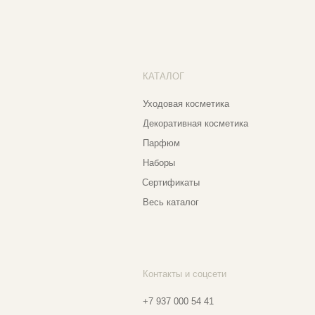
Бо
Наборы
Пр
Сертификаты
Весь каталог
Контакты и соцсети
Ад
Еж
+7 937 000 54 41
Narfa.store@bk.ru
Телеграм-канал
Мо
WhatsApp
Мо
*
Instagram
Ве
Ⓒ 2
*Признан экстремистской организацией
и запрещен на территории РФ
Разработка сайта