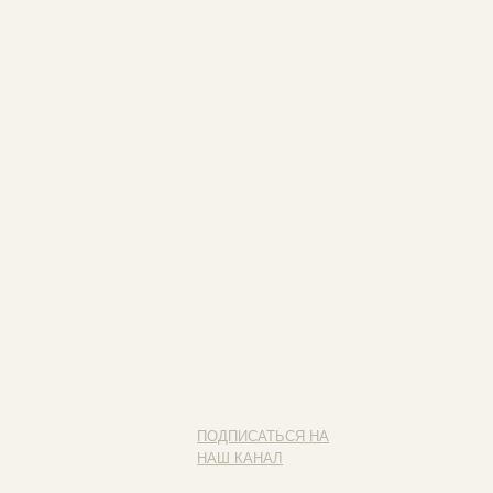
ПОДПИСАТЬСЯ НА
НАШ КАНАЛ
Наведите камеру на QR-код
и подписывайся на наш канал
ИП ФАХУРТДИНОВА НАРГИЗА НУРСИЛЕВНА
ИНН 163502348380
ОГРН 320774600473332