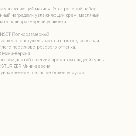
 и увлажняющий макияж. Этот розовый набор
енный наградами увлажняющий крем, масляный
рмате полноразмерной упаковки.
UNSET Полноразмерный
ые легко растушёвываются на коже, создавая
плого персиково-розового оттенка.
R Мини-версия
льзам для губ с лёгким ароматом сладкой гуавы.
STURIZER Мини-версия
увлажнением, делая её более упругой.