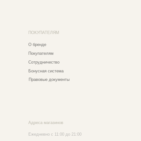
нусная система
авовые документы
реса магазинов
едневно с 11:00 до 21:00
сква, ​Кутузовский проспект 18
сква, ​ТЦ Никольский Пассаж​
тошный переулок, 9, ​5 этаж
020 - 2026 Narfa Store. Все права защищены.