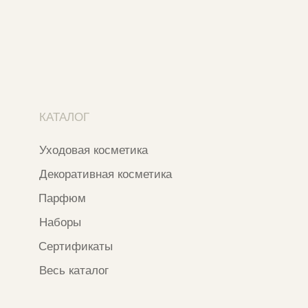
Москва, ​ТЦ Никольский Пассаж​
Ветошный переулок, 9, ​5 этаж
Контакты и соцсети
+7 937 000 54 41
Narfa.store@bk.ru
Телеграм-канал
WhatsApp
*
Instagram
*Признан экстремистской организацией
и запрещен на территории РФ
ИП ФАХУРТДИНОВА НАРГИЗА НУРСИЛЕВНА
ИНН 163502348380
ОГРН 320774600473332
Ⓒ 2020 - 2026 Narfa Store.
Все права защищены.