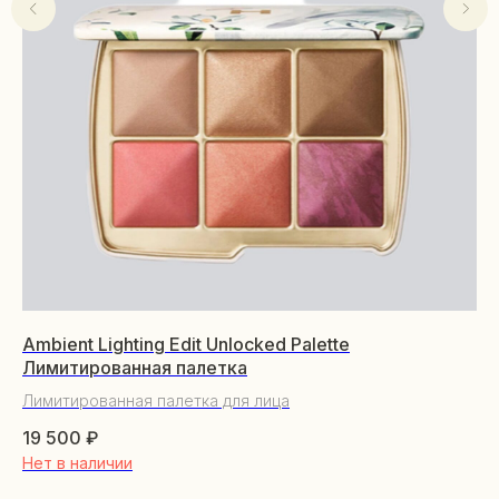
Ambient Lighting Edit Unlocked Palette
Be
Лимитированная палетка
Кр
Лимитированная палетка для лица
6 
КАТАЛОГ
19 500
₽
Не
Уходовая косметика
Нет в наличии
Декоративная косметика