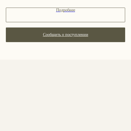
Парфюм
Подробнее
Наборы
Сертификаты
Весь каталог
Сообщить о поступлении
ПОКУПАТЕЛЯМ
О бренде
Покупателям
Сотрудничество
Бонусная система
Правовые документы
Адреса магазинов
Ежедневно с 11:00 до 21:00
Москва, ​Кутузовский проспект 18