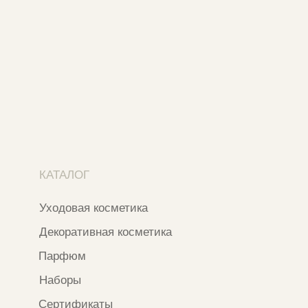
Ежедневно с 11:00 до 21:00
Москва, ​Кутузовский проспект 18
Москва, ​ТЦ Никольский Пассаж​
Ветошный переулок, 9, ​5 этаж
Контакты и соцсети
+7 937 000 54 41
Narfa.store@bk.ru
Телеграм-канал
WhatsApp
*
Instagram
*Признан экстремистской организацией
и запрещен на территории РФ
ИП ФАХУРТДИНОВА НАРГИЗА НУРСИЛЕВНА
ИНН 163502348380