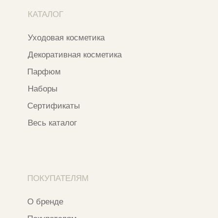
*
Instagram
*Признан экстремистской организацией
и запрещен на территории РФ
ИП ФАХУРТДИНОВА НАРГИЗА НУРСИЛЕВНА
ИНН 163502348380
ОГРН 320774600473332
Ⓒ 2020 - 2026 Narfa Store.
Все права защищены.
Разработка сайта