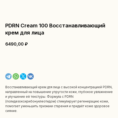
PDRN Cream 100 Восстанавливающий
крем для лица
6490,00
₽
В КОРЗИНУ
Восстанавливающий крем для лица с высокой концентрацией PDRN,
направленный на повышение упругости кожи, глубокое увлажнение
и улучшение её текстуры. Формула с PDRN
(полидезоксирибонуклеотидом) стимулирует регенерацию кожи,
помогает уменьшить признаки старения и придаёт коже здоровое
сияние.