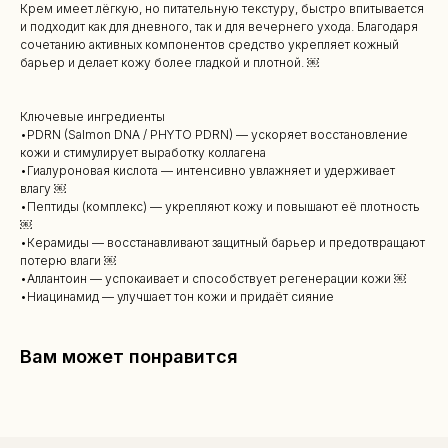
Крем имеет лёгкую, но питательную текстуру, быстро впитывается
и подходит как для дневного, так и для вечернего ухода. Благодаря
сочетанию активных компонентов средство укрепляет кожный
барьер и делает кожу более гладкой и плотной. ￼
Ключевые ингредиенты
•PDRN (Salmon DNA / PHYTO PDRN) — ускоряет восстановление
кожи и стимулирует выработку коллагена
•Гиалуроновая кислота — интенсивно увлажняет и удерживает
влагу ￼
•Пептиды (комплекс) — укрепляют кожу и повышают её плотность
￼
•Керамиды — восстанавливают защитный барьер и предотвращают
потерю влаги ￼
•Аллантоин — успокаивает и способствует регенерации кожи ￼
•Ниацинамид — улучшает тон кожи и придаёт сияние
КАТАЛОГ
Вам может понравится
Уходовая косметика
Декоративная косметика
Парфюм