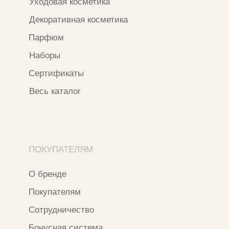
Ветошный переулок, 9, ​5 этаж
Контакты и соцсети
+7 937 000 54 41
Narfa.store@bk.ru
Телеграм-канал
WhatsApp
*
Instagram
*Признан экстремистской организацией
и запрещен на территории РФ
ИП ФАХУРТДИНОВА НАРГИЗА НУРСИЛЕВНА
ИНН 163502348380
ОГРН 320774600473332
Ⓒ 2020 - 2026 Narfa Store.
Все права защищены.
Разработка сайта