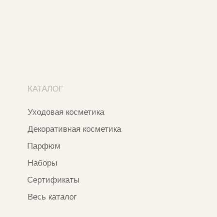
Москва, ​Кутузовский проспект 18
Москва, ​ТЦ Никольский Пассаж​
Ветошный переулок, 9, ​5 этаж
Контакты и соцсети
+7 937 000 54 41
Narfa.store@bk.ru
Телеграм-канал
WhatsApp
*
Instagram
*Признан экстремистской организацией
и запрещен на территории РФ
ИП ФАХУРТДИНОВА НАРГИЗА НУРСИЛЕВНА
ИНН 163502348380
ОГРН 320774600473332
Ⓒ 2020 - 2026 Narfa Store.
Все права защищены.