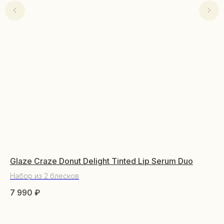
Glaze Craze Donut Delight Tinted Lip Serum Duo
Ic
Набор из 2 блесков
На
7 990
₽
9 
КАТАЛОГ
Уходовая косметика
Декоративная косметика