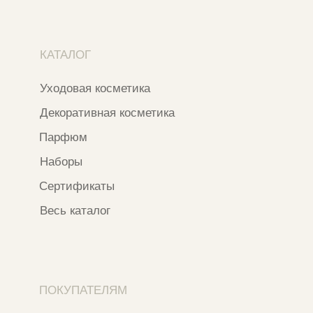
Контакты и соцсети
+7 937 000 54 41
Narfa.store@bk.ru
Телеграм-канал
WhatsApp
*
Instagram
*Признан экстремистской организацией
и запрещен на территории РФ
ИП ФАХУРТДИНОВА НАРГИЗА НУРСИЛЕВНА
ИНН 163502348380
ОГРН 320774600473332
Ⓒ 2020 - 2026 Narfa Store.
Все права защищены.
Разработка сайта