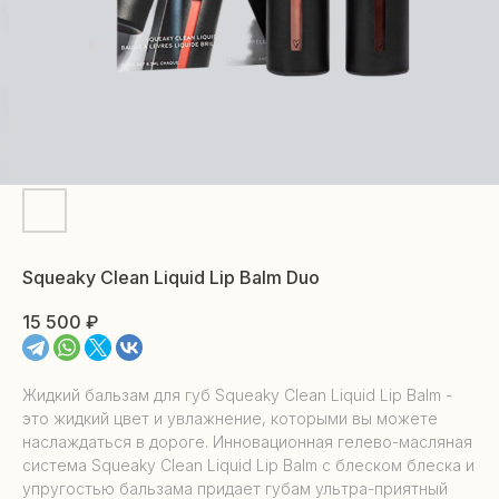
Squeaky Clean Liquid Lip Balm Duo
15 500
₽
Жидкий бальзам для губ Squeaky Clean Liquid Lip Balm -
это жидкий цвет и увлажнение, которыми вы можете
наслаждаться в дороге. Инновационная гелево-масляная
система Squeaky Clean Liquid Lip Balm с блеском блеска и
упругостью бальзама придает губам ультра-приятный