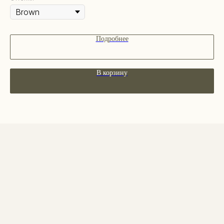
Декоративная косметика
Парфюм
Наборы
Подробнее
Сертификаты
Весь каталог
В корзину
ПОКУПАТЕЛЯМ
О бренде
Покупателям
Сотрудничество
Бонусная система
Правовые документы
Адреса магазинов