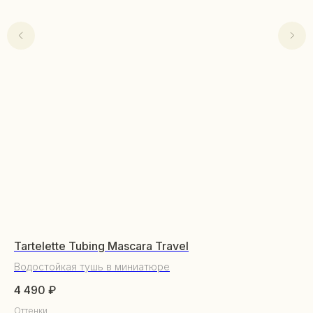
Tartelette Tubing Mascara Travel
Lo
Водостойкая тушь в миниатюре
Фи
КАТАЛОГ
4 490
₽
7 
Уходовая косметика
Оттенки