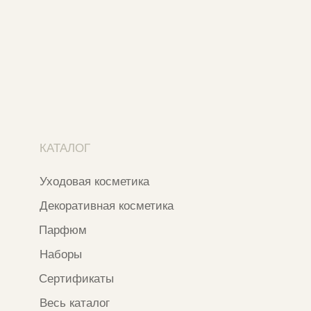
Ежедневно с 11:00 до 21:00
Москва, ​Кутузовский проспект 18
Москва, ​ТЦ Никольский Пассаж​
Ветошный переулок, 9, ​5 этаж
Контакты и соцсети
+7 937 000 54 41
Narfa.store@bk.ru
Телеграм-канал
WhatsApp
*
Instagram
*Признан экстремистской организацией
и запрещен на территории РФ
ИП ФАХУРТДИНОВА НАРГИЗА НУРСИЛЕВНА
ИНН 163502348380
ОГРН 320774600473332