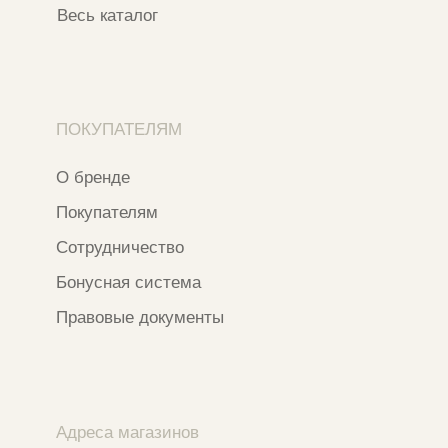
Адреса магазинов
Ежедневно с 11:00 до 21:00
Москва, ​Кутузовский проспект 18
Москва, ​ТЦ Никольский Пассаж​
Ветошный переулок, 9, ​5 этаж
Контакты и соцсети
+7 937 000 54 41
Narfa.store@bk.ru
Телеграм-канал
WhataApp
*
Instagram
*Признан экстремистской организацией