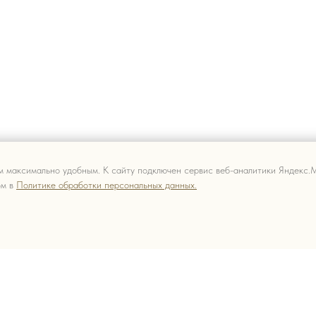
м максимально удобным. К cайту подключен сервис веб-аналитики Яндекс.М
ом в
Политике обработки персональных данных.
ПО
КАТАЛОГ
О 
Уходовая косметика
По
Декоративная косметика
Со
Парфюм
Бо
Наборы
Пр