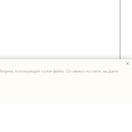
етрика, использующий cookie-файлы. Оставаясь на сайте, вы даете
КУПАТЕЛЯМ
бренде
купателям
трудничество
нусная система
авовые документы